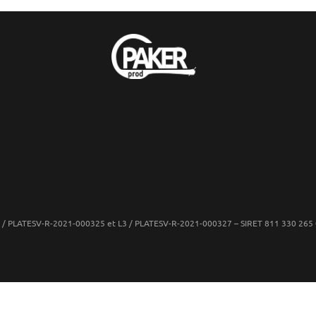
: L2 / PLATESV-R-2021-000325 et L3 / PLATESV-R-2021-000327 – SIRET 811 330 2