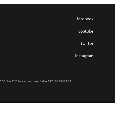
facebook
youtube
twitter
instagram
65 00018 – TVA intracommunautaire FR71811330265