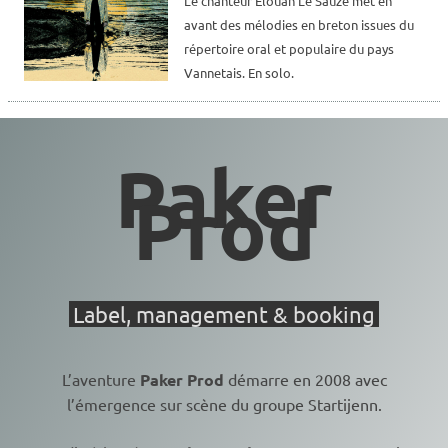
Le chanteur Elouan Le Sauze met en
avant des mélodies en breton issues du
répertoire oral et populaire du pays
Vannetais. En solo.
Paker
Prod
Label, management & booking
L’aventure
Paker Prod
démarre en 2008 avec
l’émergence sur scène du groupe
Startijenn
.