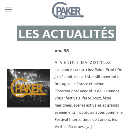
LES ACTUALITÉS
niv. 38
A V E N I R | D A Z O N T L’été
s’annonce intense chez Paker Prod ! De
juin à août, nos artistes sillonneront la
Bretagne, la France et même
l’international avec plus de 80 rendez-
vous : festivals, festoù-noz, fêtes
maritimes, scènes estivales et grands
événements incontournables comme le
Festival Interceltique de Lorient, les
Vieilles Charrues, […]