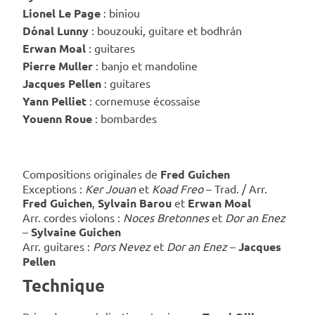
Lionel Le Page
: biniou
Dónal Lunny
: bouzouki, guitare et bodhrán
Erwan Moal
: guitares
Pierre Muller
: banjo et mandoline
Jacques Pellen
: guitares
Yann Pelliet
: cornemuse écossaise
Youenn Roue
: bombardes
Compositions originales de
Fred Guichen
Exceptions :
Ker Jouan
et
Koad Freo
– Trad. / Arr.
Fred Guichen
,
Sylvain Barou
et
Erwan Moal
Arr. cordes violons :
Noces Bretonnes
et
Dor an Enez
–
Sylvaine Guichen
Arr. guitares :
Pors Nevez
et
Dor an Enez
–
Jacques
Pellen
Technique