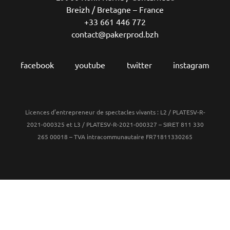
Breizh / Bretagne – France
+33 661 446 772
contact@pakerprod.bzh
facebook
youtube
twitter
instagram
Licences d’entrepreneur de spectacles vivants : L2 / PLATESV-R-
2021-000325 et L3 / PLATESV-R-2021-000327 – SIRET 811 330
265 00018 – TVA intracommunautaire FR71811330265