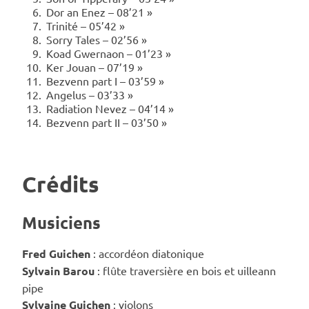
Dor an Enez – 08’21 »
Trinité – 05’42 »
Sorry Tales – 02’56 »
Koad Gwernaon – 01’23 »
Ker Jouan – 07’19 »
Bezvenn part I – 03’59 »
Angelus – 03’33 »
Radiation Nevez – 04’14 »
Bezvenn part II – 03’50 »
Crédits
Musiciens
Fred Guichen
: accordéon diatonique
Sylvain Barou
: flûte traversière en bois et uilleann
pipe
Sylvaine Guichen
: violons