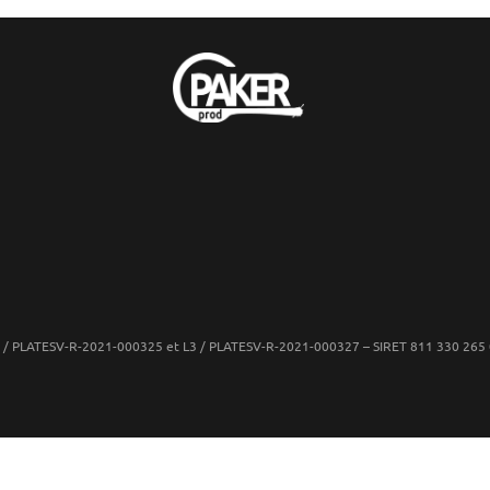
: L2 / PLATESV-R-2021-000325 et L3 / PLATESV-R-2021-000327 – SIRET 811 330 2