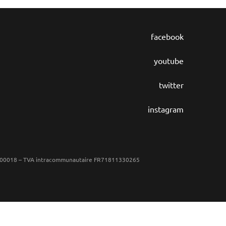
facebook
youtube
twitter
instagram
65 00018 – TVA intracommunautaire FR71811330265