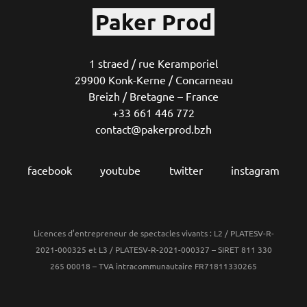
Paker Prod
1 straed / rue Keramporiel
29900 Konk-Kerne / Concarneau
Breizh / Bretagne – France
+33 661 446 772
contact@pakerprod.bzh
facebook
youtube
twitter
instagram
Licences d’entrepreneur de spectacles vivants : L2 / PLATESV-R-
2021-000325 et L3 / PLATESV-R-2021-000327 – SIRET 811 330
265 00018 – TVA intracommunautaire FR71811330265