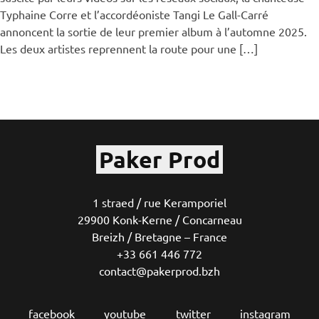
Typhaine Corre et l’accordéoniste Tangi Le Gall-Carré
annoncent la sortie de leur premier album à l’automne 2025.
Les deux artistes reprennent la route pour une […]
Paker Prod
1 straed / rue Keramporiel
29900 Konk-Kerne / Concarneau
Breizh / Bretagne – France
+33 661 446 772
contact@pakerprod.bzh
facebook
youtube
twitter
instagram