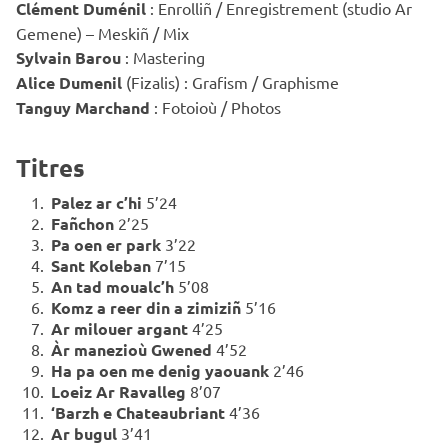
Clément Duménil
: Enrolliñ / Enregistrement (studio Ar
Gemene) – Meskiñ / Mix
Sylvain Barou
: Mastering
Alice Dumenil
(Fizalis) : Grafism / Graphisme
Tanguy Marchand
: Fotoioù / Photos
Titres
Palez ar c’hi
5’24
Fañchon
2’25
Pa oen er park
3’22
Sant Koleban
7’15
An tad moualc’h
5’08
Komz a reer din a zimiziñ
5’16
Ar milouer argant
4’25
Àr manezioù Gwened
4’52
Ha pa oen me denig yaouank
2’46
Loeiz Ar Ravalleg
8’07
‘Barzh e Chateaubriant
4’36
Ar bugul
3’41