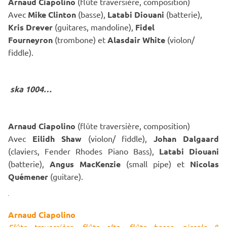
Arnaud Ciapolino
(flûte traversière, composition)
Avec
Mike Clinton
(basse),
Latabi Diouani
(batterie),
Kris Drever
(guitares, mandoline),
Fidel
Fourneyron
(trombone) et
Alasdair White
(violon/
fiddle).
ska 1004…
Arnaud Ciapolino
(flûte traversière, composition)
Avec
Eilidh Shaw
(violon/ fiddle),
Johan Dalgaard
(claviers, Fender Rhodes Piano Bass),
Latabi Diouani
(batterie),
Angus MacKenzie
(small pipe) et
Nicolas
Quémener
(guitare).
Arnaud Ciapolino
Flûte traversière, flûte alto, flûte basse, piccolo &