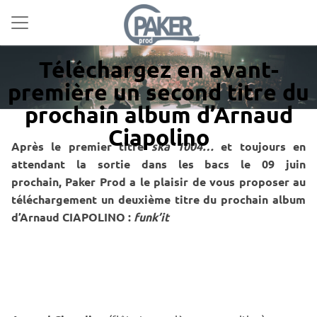
Téléchargez en avant-
première un second titre du
prochain album d’Arnaud
Ciapolino
Après le premier titre
ska 1004…
et toujours en
attendant la sortie dans les bacs le 09 juin
prochain, Paker Prod a le plaisir de vous proposer au
téléchargement un deuxième titre du prochain album
d’Arnaud CIAPOLINO :
funk’it