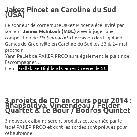
Jakez Pincet en Caroline du Sud
(USA)
Le sonneur de cornemuse Jakez Pincet a été invité par
son ami
James McIntosh (MBE)
à venir juger une
compétition de
Piobaireachd
à l’occasion des Highland
Games de Greenville en Caroline du Sud les 23 & 24 mai
prochain.
Yann Pelliet de PAKER PROD aura également le plaisir de
l’accompagner…
Lien :
Gallabrae Highland Games Greenville SC
3 projets de CD en cours pour 2014 :
Rhapsoldya, Vincendeau / Felder
Quartet & Le Bour / Bodros Quintet
3 nouveaux albums seront produits cette année par le
label PAKER PROD et dont les sorties sont prévues pour
cet automne.