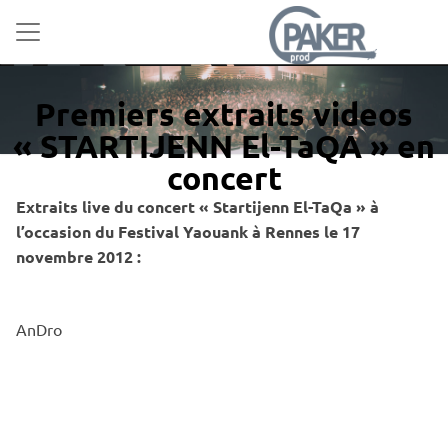
Premiers extraits videos
« STARTIJENN El-TaQA » en
concert
Extraits live du concert « Startijenn El-TaQa » à
l’occasion du Festival Yaouank à Rennes le 17
novembre 2012 :
AnDro