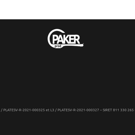
: L2 / PLATESV-R-2021-000325 et L3 / PLATESV-R-2021-000327 – SIRET 811 330 2