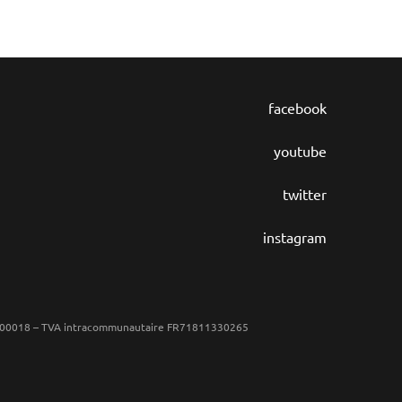
facebook
youtube
twitter
instagram
65 00018 – TVA intracommunautaire FR71811330265